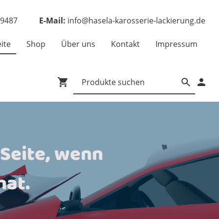
69487
E-Mail:
info@hasela-karosserie-lackierung.de
eite
Shop
Über uns
Kontakt
Impressum
 Seite, wenn
hat.