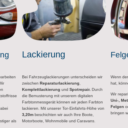
Lackierung
Felg
ung
Bei Fahrzeuglackierungen unterscheiden wir
Wenn der
earbeiten
zwischen
Reparaturlackierung
,
hat, könn
Wir
Komplettlackierung
und
Spotrepair.
Durch
en
Wir repar
die Bemusterung mit unserem digitalen
stoffrisse
Uni-, Met
Farbtonmessgerät können wir jeden Farbton
Felgen
od
lackieren. Mit unserer Tor-Einfahrts-Höhe von
abei
bringen w
3,20m
beschichten wir auch Ihre Boote,
Motorboote, Wohnmobile und Caravans.
stiger als