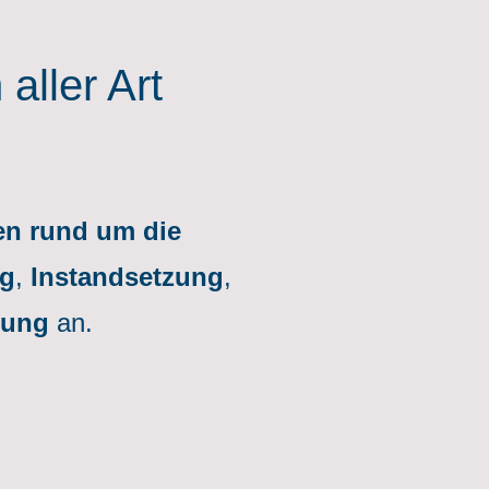
aller Art
en rund um die
ng
,
Instandsetzung
,
erung
an.