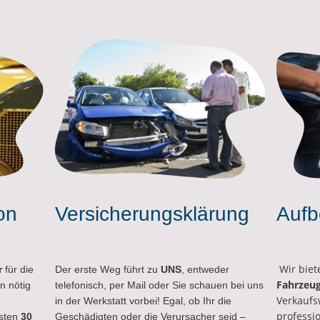
on
Versicherungsklärung
Aufb
Wir biet
r
für die
Der erste Weg führt zu
UNS
, entweder
Fahrzeug
n nötig
telefonisch, per Mail oder Sie schauen bei uns
Verkaufs
in der Werkstatt vorbei! Egal, ob Ihr die
professi
hsten
30
Geschädigten oder die Verursacher seid –