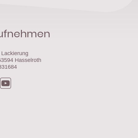
aufnehmen
- Lackierung
 63594 Hasselroth
8831684